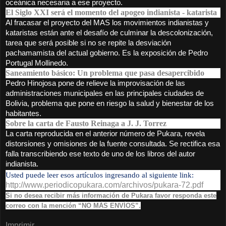
oceánica necesaria a ese proyecto.
El Siglo XXI será el momento del apogeo indianista - katarista
Al fracasar el proyecto del MAS los movimientos indianistas y
kataristas están ante el desafío de culminar la descolonización,
tarea que será posible si no se repite la desviación
pachamamista del actual gobierno. Es la exposición de Pedro
Portugal Mollinedo.
Saneamiento básico: Un problema que pasa desapercibido
Pedro Hinojosa pone de relieve la improvisación de las
administraciones municipales en las principales ciudades de
Bolivia, problema que pone en riesgo la salud y bienestar de los
habitantes.
Sobre la carta de Fausto Reinaga a J. J. Torrez
La carta reproducida en el anterior número de Pukara, revela
distorsiones y omisiones de la fuente consultada. Se rectifica esa
falla transcribiendo ese texto de uno de los libros del autor
indianista.
Usted puede leer esos artículos ingresando al siguiente link:
http://www.periodicopukara.
com/archivos/pukara-72.pdf
Si no desea recibir más información de Pukara favor responda este
correo con la mención “NO MÁS ENVÍOS”.
Imprimir