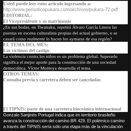
Usted puede leer estos artículo ingresando a:
http://www.periodicopukara.
com/archivos/pukara-72.pdf
EDITORIAL:
El Vicepresidente y su matrimonio
¿En sus bodas, en Tiwanaku, repetirá Álvaro García Linera las
puestas en escena culturalista propias del actual gobierno, o se
casará como
realmente
lo hacen los aymaras de esa región?
EL TEMA DEL MES:
Las víctimas del castigo
La violencia contra los niños es un problema global. Superarlo
significa el mejor aporte para la construcción de una sociedad
democrática. Víctor Montoya desarrolla el tema.
OTROS TEMAS:
Consulta previa y carretera deben ser canceladas
Antonio Bazoberry Q. argumenta que la anulación del contrato con
la empresa encargada de la construcción del camino a través del
TIPNIS, conlleva consecuencias que impedirán por mucho tiempo
la construcción de ese camino.
El TIPNIS: parte de una carretera bioceánica internacional
Gonzalo Sanjinés Portugal indica que e
n territorio brasileño
avanza la construcción del camino BR 429. El polémico camino
a través del TIPNIS sería sólo una etapa más de la vinculación